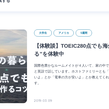
索する
大学生
アメリカ
5週間
【体験談】TOEIC280点で
る”を体験中
国際色豊かなルームメイトが４人いて、家の中
と英語で話しています。ホストファミリーとも
いよ」とか「電車の方が安いよ」とか教えてく
す。
2019.03.09