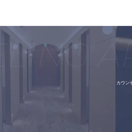
ING A
カウン