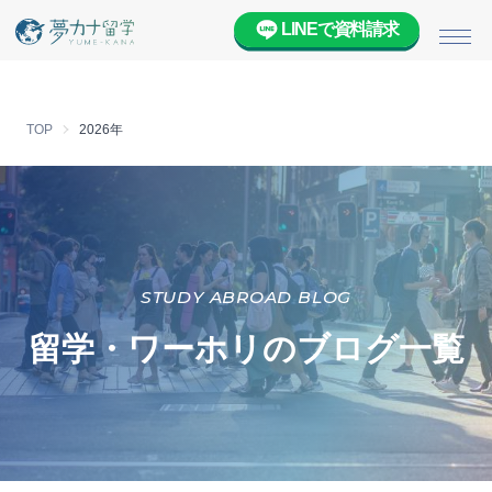
LINEで資料請求
メニ
TOP
2026年
STUDY ABROAD BLOG
留学・ワーホリのブログ一覧