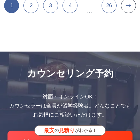
1
2
3
4
26
…
ING APPOI
カウンセリング予約
対面・オンラインOK！
カウンセラーは全員が留学経験者。どんなことでも
お気軽にご相談いただけます。
最安
見積り
の
がわかる！