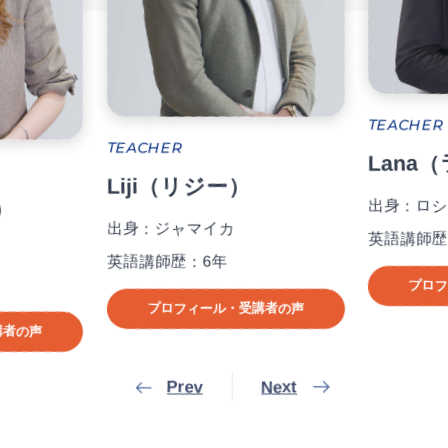
TEACHER
TEACHER
Lana
Liji（リジー）
出身：ロシ
）
出身：ジャマイカ
英語講師歴
英語講師歴：6年
プロフ
プロフィール・受講者の声
講者の声
Prev
Next