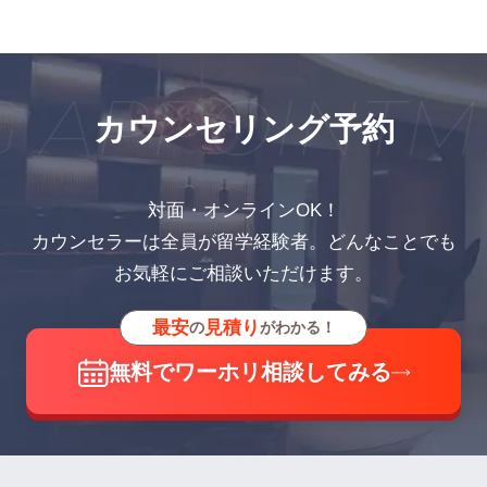
 APPOINTM
カウンセリング予約
対面・オンラインOK！
カウンセラーは全員が留学経験者。どんなことでも
お気軽にご相談いただけます。
最安
見積り
の
がわかる！
無料でワーホリ相談してみる