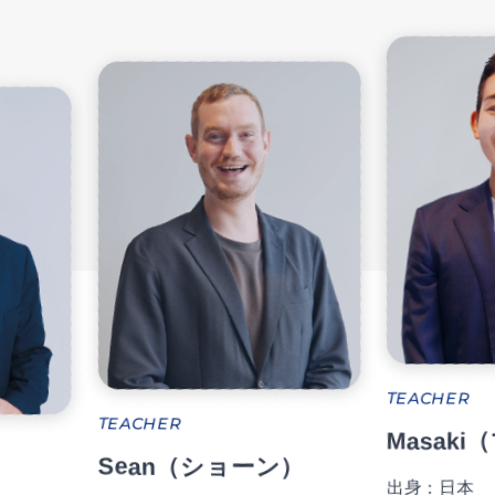
TE
TEACHER
J
Masaki（マサキ）
出
ショーン）