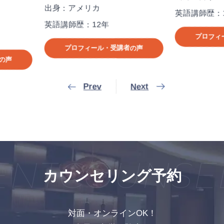
出身：日本
英
カ
英語講師歴：15年
12年
プロフィール・受講者の声
ール・受講者の声
Prev
Next
NT
COUNSEL
カウンセリング予約
対面・オンラインOK！