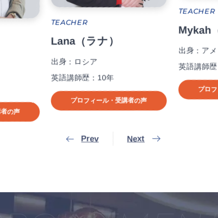
TEACHER
HER
Mykah（マイカ）
na（ラナ）
出身：アメリカ
ロシア
英語講師歴：6年
師歴：10年
プロフィール・受講者の声
プロフィール・受講者の声
Prev
Next