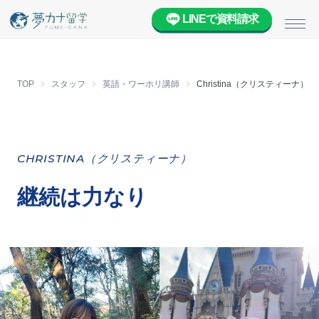
LINEで資料請求
メニ
TOP
スタッフ
英語・ワーホリ講師
Christina（クリスティーナ）
CHRISTINA（クリスティーナ）
継続は力なり