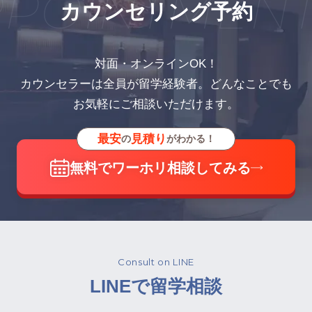
POINTMENT
カウンセリング予約
対面・オンラインOK！
カウンセラーは全員が留学経験者。どんなことでも
お気軽にご相談いただけます。
最安
見積り
の
がわかる！
無料でワーホリ相談してみる
Consult on LINE
LINEで留学相談