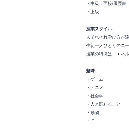
・中級：面接/履歴書
・上級
授業スタイル
人それぞれ学び方が
生徒一人ひとりのニ
授業の特徴は、エネ
趣味
・ゲーム
・アニメ
・社会学
・人と関わること
・動物
・IT