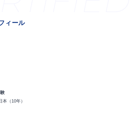
TIFIED 
フィール
経験
日本（10年）