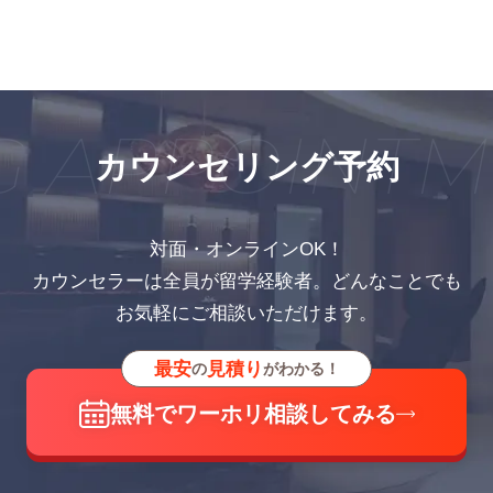
 APPOINTM
カウンセリング予約
対面・オンラインOK！
カウンセラーは全員が留学経験者。どんなことでも
お気軽にご相談いただけます。
最安
見積り
の
がわかる！
無料でワーホリ相談してみる