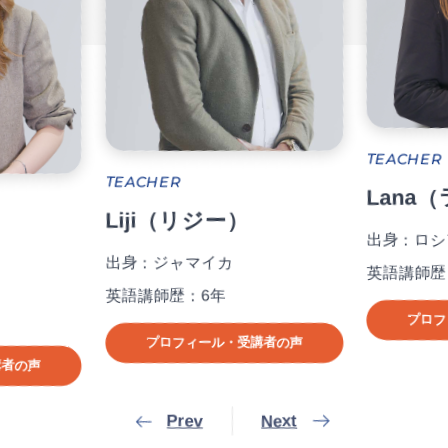
TEACHER
TEACHER
Lana
Liji（リジー）
出身：ロシ
）
出身：ジャマイカ
英語講師歴
英語講師歴：6年
プロフ
プロフィール・受講者の声
講者の声
Prev
Next