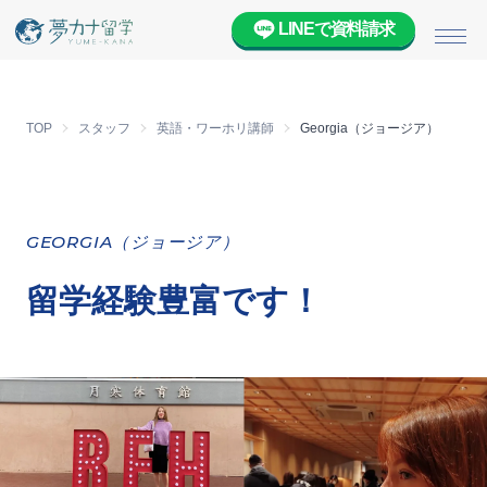
LINEで資料請求
メニ
TOP
スタッフ
英語・ワーホリ講師
Georgia（ジョージア）
GEORGIA（ジョージア）
留学経験豊富です！