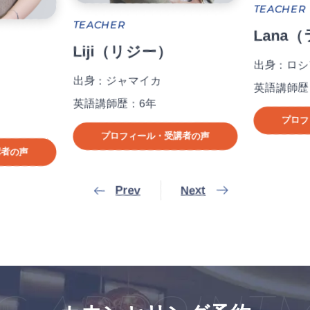
TEACHER
TEACHER
Lana
Liji（リジー）
出身：ロシ
）
出身：ジャマイカ
英語講師歴
英語講師歴：6年
プロフ
プロフィール・受講者の声
講者の声
Prev
Next