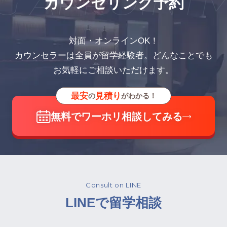
 APPOINTM
カウンセリング予約
対面・オンラインOK！
カウンセラーは全員が留学経験者。どんなことでも
お気軽にご相談いただけます。
最安
見積り
の
がわかる！
無料でワーホリ相談してみる
Consult on LINE
LINEで留学相談