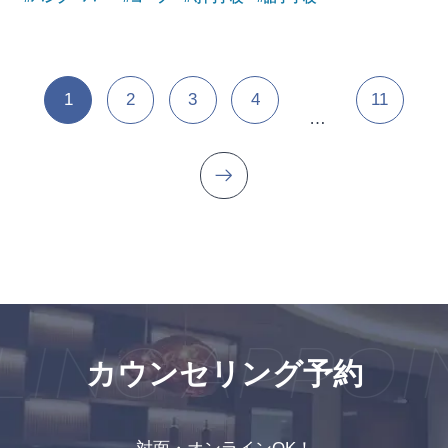
1
2
3
4
11
…
NG APPOIN
カウンセリング予約