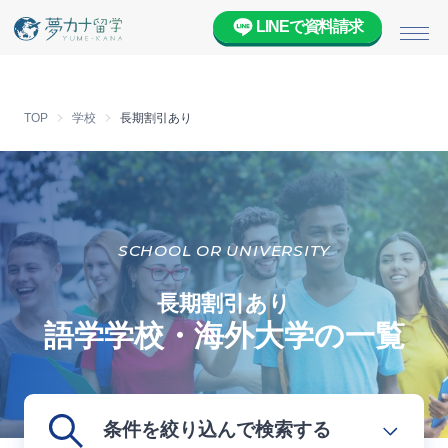
LINEで資料請求
メニ
TOP
学校
長期割引あり
SCHOOL OR UNIVERSITY
長期割引あり
語学学校・海外大学の一覧
条件を絞り込んで検索する