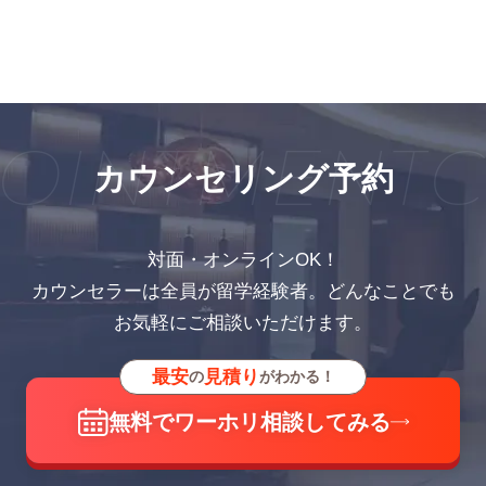
OINTMENT
C
カウンセリング予約
対面・オンラインOK！
カウンセラーは全員が留学経験者。どんなことでも
お気軽にご相談いただけます。
最安
見積り
の
がわかる！
無料でワーホリ相談してみる