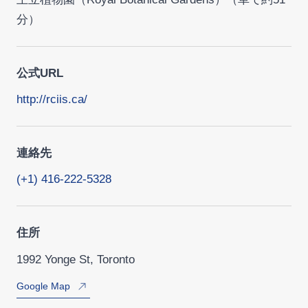
分）
公式URL
http://rciis.ca/
連絡先
(+1) 416-222-5328
住所
1992 Yonge St, Toronto
Google Map