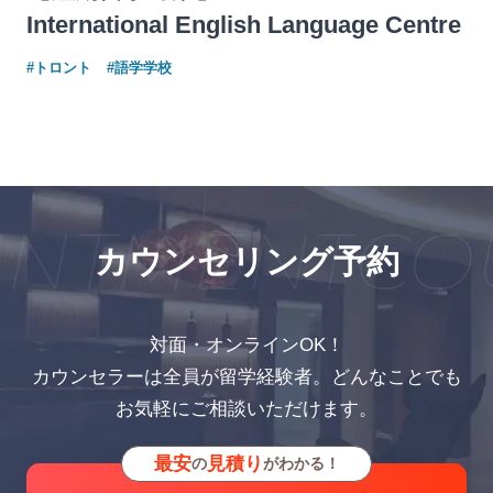
International English Language Centre
#トロント
#語学学校
NTMENT
COU
カウンセリング予約
対面・オンラインOK！
カウンセラーは全員が留学経験者。どんなことでも
お気軽にご相談いただけます。
最安
見積り
の
がわかる！