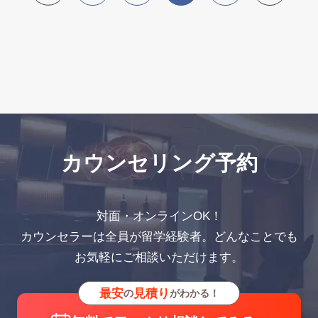
LING APPO
カウンセリング予約
対面・オンラインOK！
カウンセラーは全員が留学経験者。どんなことでも
お気軽にご相談いただけます。
最安
見積り
の
がわかる！