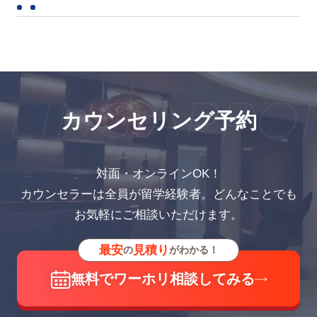
LING APPOI
カウンセリング予約
対面・オンラインOK！
カウンセラーは全員が留学経験者。どんなことでも
お気軽にご相談いただけます。
最安
見積り
の
がわかる！
無料でワーホリ相談してみる