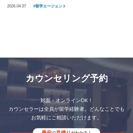
2026.04.07
#留学エージェント
LING APPO
カウンセリング予約
対面・オンラインOK！
カウンセラーは全員が留学経験者。どんなことでも
お気軽にご相談いただけます。
最安
見積り
の
がわかる！