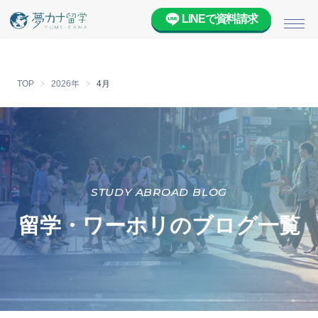
LINEで資料請求
メニ
TOP
2026年
4月
STUDY ABROAD BLOG
留学・ワーホリのブログ一覧