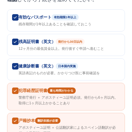
有効なパスポート
有効期限1年以上
残存期間が1年以上あることを確認しておこう
残高証明書（英文）
発行から30日以内
12ヶ月分の最低賃金以上。発行後すぐ申請へ進むこと
健康診断書（英文）
日本国内実施
英語表記のものが必要。かかりつけ医に事前確認を
犯罪経歴証明書
最も時間がかかる
警察庁発行 ＋ アポスティーユ証明必須。発行から6ヶ月以内。
取得に1ヶ月以上かかることあり
戸籍抄本
翻訳依頼が必要
アポスティーユ証明 ＋ 公認翻訳家によるスペイン語翻訳が必