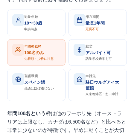
対象年齢
滞在期間
18〜30歳
最長1年間
申請時点
延長不可
年間発給枠
就労
100名のみ
アルバイト可
先着順・少枠に注意
語学学校通学も可
言語環境
申請先
スペイン語
駐日ウルグアイ大
使館
英語はほぼ通じない
東京都港区・窓口申請
年間100名という枠
は他のワーホリ先（オーストラ
リアは上限なし、カナダは6,500名など）と比べると
非常に少ないのが特徴です。早めに動くことが大切