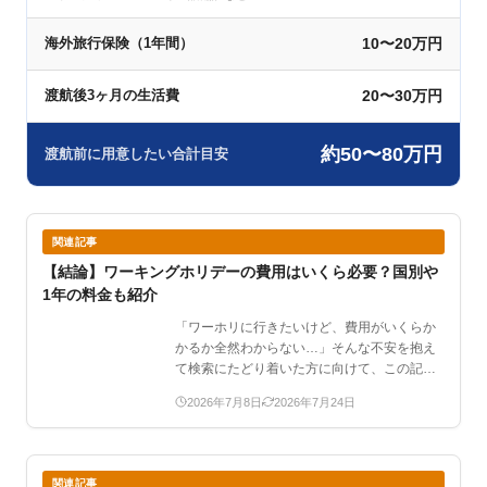
10〜20万円
海外旅行保険（1年間）
20〜30万円
渡航後3ヶ月の生活費
約50〜80万円
渡航前に用意したい合計目安
関連記事
【結論】ワーキングホリデーの費用はいくら必要？国別や
1年の料金も紹介
「ワーホリに行きたいけど、費用がいくらか
かるか全然わからない…」そんな不安を抱え
て検索にたどり着いた方に向けて、この記事
ではワー…
2026年7月8日
2026年7月24日
関連記事