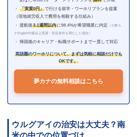
・
「実質0円」
で行ける留学・ワーホリプランを提案
（現地就労収入で費用を相殺する仕組み）
・ 渡航後
3.1週間以内
に98.4%が希望職業に内定
（※夢カ
ナEnglish中級以上受講・所定条件を満たした場合）
・ 帰国後のキャリア・転職サポートまで一貫して対応
英語圏のワーホリについて、まずは気軽に相談だけでも
OKです。
夢カナの無料相談はこちら
ウルグアイの治安は大丈夫？南
米の中での位置づけ