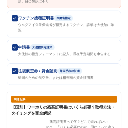
須。自己翻訳は不可
ワクチン接種証明書
保健省指定
ウルグアイ公衆保健省が指定するワクチン。詳細は大使館に確
認
申請書
大使館所定様式
大使館の指定フォーマットに記入。滞在予定期間も申告する
往復航空券 / 資金証明
帰国手段の証明
帰国のための航空券、または相当額の資金証明書
関連記事
【国別】ワーホリの残高証明書はいくら必要？取得方法・
タイミングを完全解説
「残高証明書って何？どこで取ればいい
の？」「いくら必要なのか、国によって違う