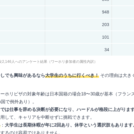
948
203
101
34
2,146人へのアンケート結果（ワーホリ参加者の属性内訳）
少しでも興味があるなら
大学生のうちに行くべき！
その理由は大き
ーホリビザの対象年齢は日本国籍の場合18〜30歳が基本（フランス
部の国で例外あり）。
らでは仕事を辞める決断が必要になり、ハードルが格段に上がりま
活用して、キャリアを中断せずに挑戦できます。
い
：
大学生は長期休暇が年に2回あり、休学という選択肢もあります
保するのは容易ではありません。