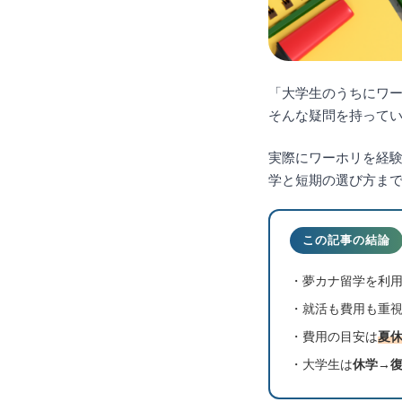
「大学生のうちにワ
そんな疑問を持って
実際にワーホリを経験
学と短期の選び方ま
この記事の結論
・夢カナ留学を利用
・就活も費用も重
・費用の目安は
夏休
・大学生は
休学→