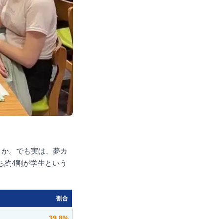
うか。でも実は、夢カ
ち約4割が学生という
割合
39.8%