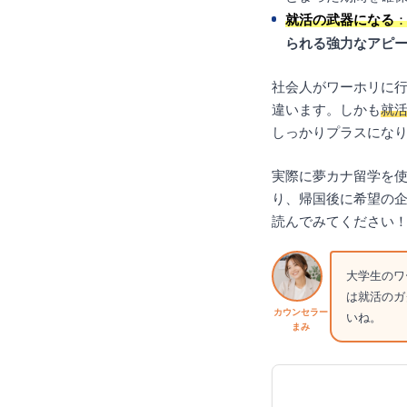
就活の武器になる
られる強力なアピ
社会人がワーホリに
違います。しかも
就
しっかりプラスにな
実際に夢カナ留学を
り、帰国後に希望の
読んでみてください
大学生のワ
は就活のガ
カウンセラー
いね。
まみ