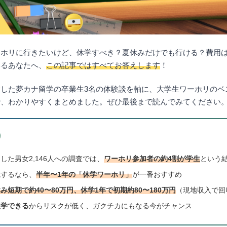
ーホリに行きたいけど、休学すべき？夏休みだけでも行ける？費用
いるあなたへ、
この記事ではすべてお答えします
！
した夢カナ留学の卒業生3名の体験談を軸に、大学生ワーホリのベ
で、わかりやすくまとめました。ぜひ最後まで読んでみてください
した男女2,146人への調査では、
ワーホリ参加者の約4割が学生
という
視するなら、
半年〜1年の「休学ワーホリ」
が一番おすすめ
み短期で約40〜80万円、休学1年で初期約80〜180万円
（現地収入で回
復学できる
からリスクが低く、ガクチカにもなる今がチャンス