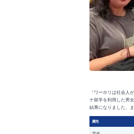
「ワーホリは社会人
ナ留学を利用した男女
結果になりました。
属性
学生