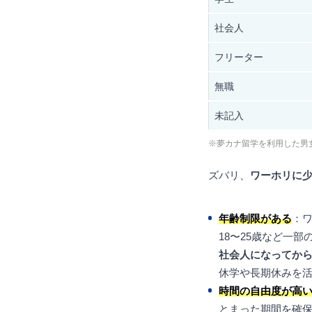
社会人
フリーター
無職
未記入
※夢カナ留学を利用した男女
ズバリ、
ワーホリに
年齢制限がある
：ワ
18〜25歳など一
社会人になってか
休学や長期休みを
時間の自由度が高
とまった期間を確