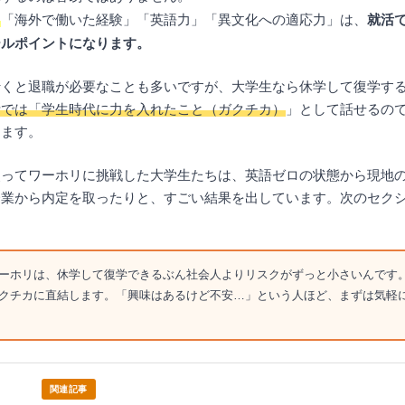
：
「海外で働いた経験」「英語力」「異文化への適応力」は、
就活
ールポイントになります。
行くと退職が必要なことも多いですが、大学生なら休学して復学す
活では「学生時代に力を入れたこと（ガクチカ）
」として話せるの
ります。
使ってワーホリに挑戦した大学生たちは、英語ゼロの状態から現地
企業から内定を取ったりと、すごい結果を出しています。次のセク
！
ーホリは、休学して復学できるぶん社会人よりリスクがずっと小さいんです
クチカに直結します。「興味はあるけど不安…」という人ほど、まずは気軽
関連記事