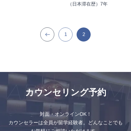
（日本滞在歴）7年
1
2
 APPOINTM
カウンセリング予約
対面・オンラインOK！
カウンセラーは全員が留学経験者。どんなことでも