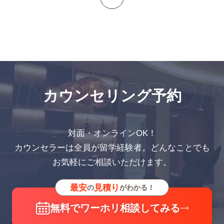
NG APPOIN
カウンセリング予約
対面・オンラインOK！
カウンセラーは全員が留学経験者。どんなことでも
お気軽にご相談いただけます。
最安
見積り
の
がわかる！
無料でワーホリ相談してみる