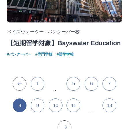
ベイズウォーター - バンクーバー校
【短期留学対象】Bayswater Education
#バンクーバー
#専門学校
#語学学校
1
5
6
7
…
8
9
10
11
13
…