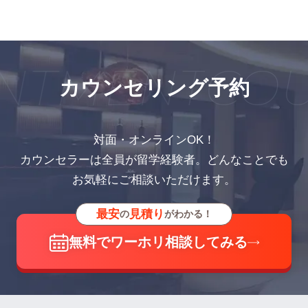
NTMENT
COU
カウンセリング予約
対面・オンラインOK！
カウンセラーは全員が留学経験者。どんなことでも
お気軽にご相談いただけます。
最安
見積り
の
がわかる！
無料でワーホリ相談してみる