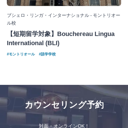
ブシェロ・リンガ・インターナショナル - モントリオー
ル校
【短期留学対象】Bouchereau Lingua
International (BLI)
#モントリオール
#語学学校
PPOINTMENT
カウンセリング予約
対面・オンラインOK！