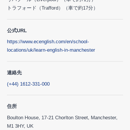
トラフォード（Trafford）（車で約17分）
公式URL
https://www.ecenglish.com/en/school-
locations/uk/learn-english-in-manchester
連絡先
(+44) 1612-331-000
住所
Boulton House, 17-21 Chorlton Street, Manchester,
M1 3HY, UK