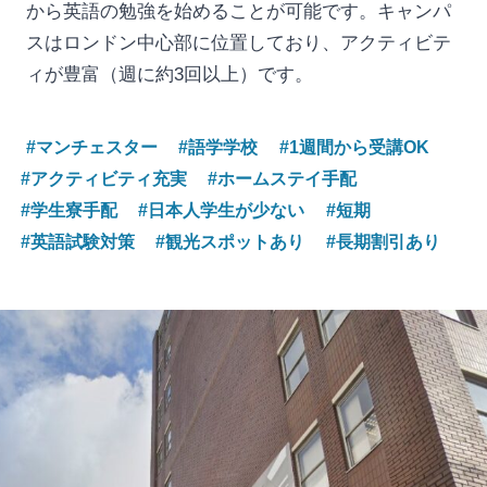
から英語の勉強を始めることが可能です。キャンパ
スはロンドン中心部に位置しており、アクティビテ
ィが豊富（週に約3回以上）です。
#マンチェスター
#語学学校
#1週間から受講OK
#アクティビティ充実
#ホームステイ手配
#学生寮手配
#日本人学生が少ない
#短期
#英語試験対策
#観光スポットあり
#長期割引あり