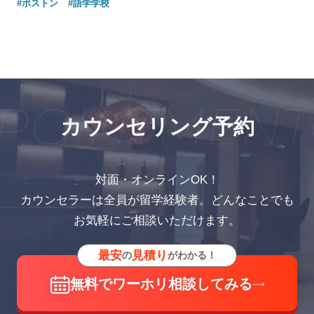
#ボストン
#語学学校
POINTMENT
カウンセリング予約
対面・オンラインOK！
カウンセラーは全員が留学経験者。どんなことでも
お気軽にご相談いただけます。
最安
見積り
の
がわかる！
無料でワーホリ相談してみる