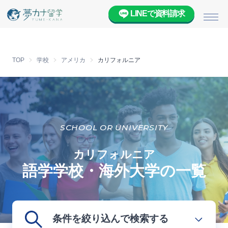
LINEで資料請求
メニ
TOP
学校
アメリカ
カリフォルニア
SCHOOL OR UNIVERSITY
カリフォルニア
語学学校・海外大学の一覧
条件を絞り込んで検索する