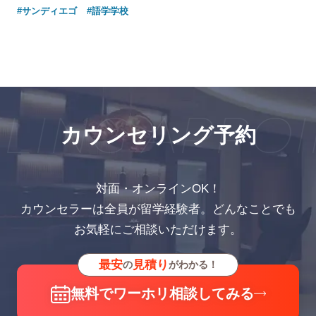
#サンディエゴ
#語学学校
ING APPOI
カウンセリング予約
対面・オンラインOK！
カウンセラーは全員が留学経験者。どんなことでも
お気軽にご相談いただけます。
最安
見積り
の
がわかる！
無料でワーホリ相談してみる