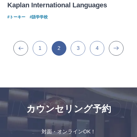
Kaplan International Languages
#トーキー
#語学学校
1
2
3
4
NG APPOIN
カウンセリング予約
対面・オンラインOK！