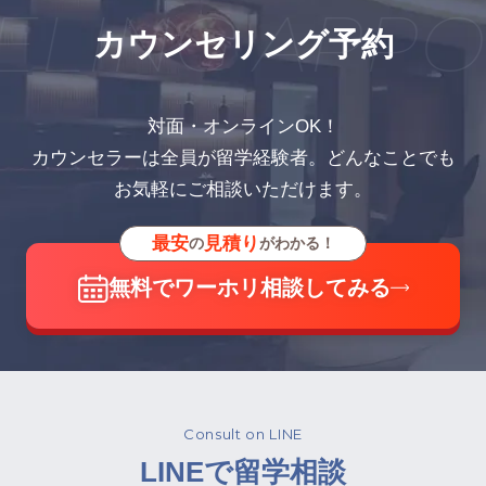
LING APPO
カウンセリング予約
対面・オンラインOK！
カウンセラーは全員が留学経験者。どんなことでも
お気軽にご相談いただけます。
最安
見積り
の
がわかる！
無料でワーホリ相談してみる
Consult on LINE
LINEで留学相談