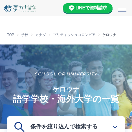
LINEで資料請求
メニ
TOP
学校
カナダ
ブリティッシュコロンビア
ケロウナ
SCHOOL OR UNIVERSITY
ケロウナ
語学学校・海外大学の一覧
条件を絞り込んで検索する