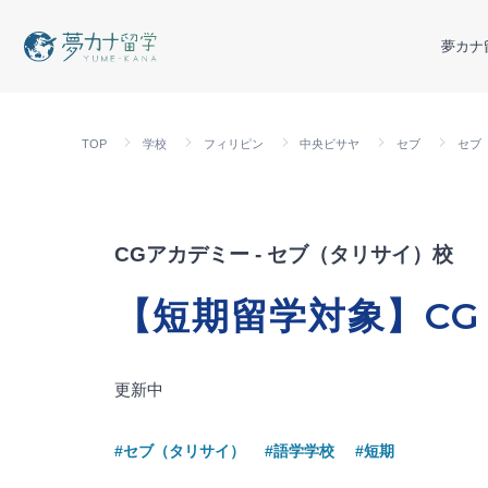
夢カナ
TOP
学校
フィリピン
中央ビサヤ
セブ
セブ
CGアカデミー - セブ（タリサイ）校
【短期留学対象】CG 
更新中
#セブ（タリサイ）
#語学学校
#短期