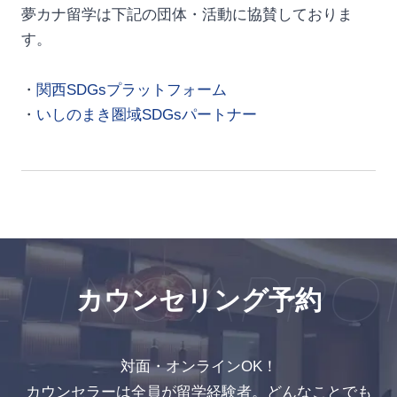
夢カナ留学は下記の団体・活動に協賛しておりま
す。
・
関西SDGsプラットフォーム
・
いしのまき圏域SDGsパートナー
LING APPO
カウンセリング予約
対面・オンラインOK！
カウンセラーは全員が留学経験者。どんなことでも