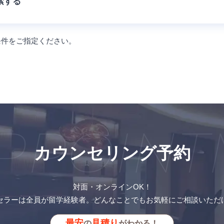
索する
条件をご指定ください。
PPOINT
カウンセリング予約
対面・オンラインOK！
セラーは全員が留学経験者。どんなことでもお気軽にご相談いただ
最安
見積り
の
がわかる！