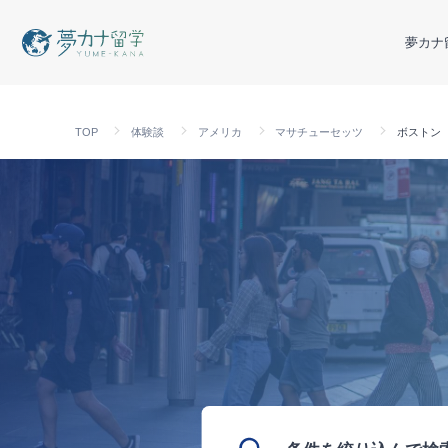
夢カナ
TOP
体験談
アメリカ
マサチューセッツ
ボストン