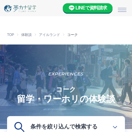
LINEで資料請求
メニ
TOP
体験談
アイルランド
コーク
EXPERIENCES
コーク
留学・ワーホリの体験談
条件を絞り込んで検索する