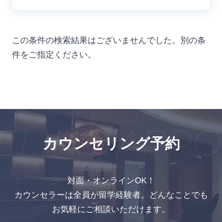
この条件の検索結果はございませんでした。別の条
件をご指定ください。
LING APPO
カウンセリング予約
対面・オンラインOK！
カウンセラーは全員が留学経験者。どんなことでも
お気軽にご相談いただけます。