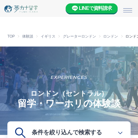
LINEで資料請求
メニ
TOP
体験談
イギリス
グレーターロンドン
ロンドン
ロンド
EXPERIENCES
ロンドン（セントラル）
留学・ワーホリの体験談
条件を絞り込んで検索する