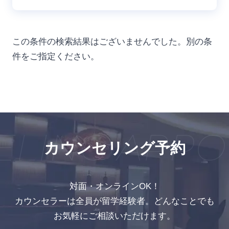
この条件の検索結果はございませんでした。別の条
件をご指定ください。
LING APPO
カウンセリング予約
対面・オンラインOK！
カウンセラーは全員が留学経験者。どんなことでも
お気軽にご相談いただけます。