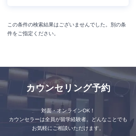
この条件の検索結果はございませんでした。別の条
件をご指定ください。
LING APPO
カウンセリング予約
対面・オンラインOK！
カウンセラーは全員が留学経験者。どんなことでも
お気軽にご相談いただけます。