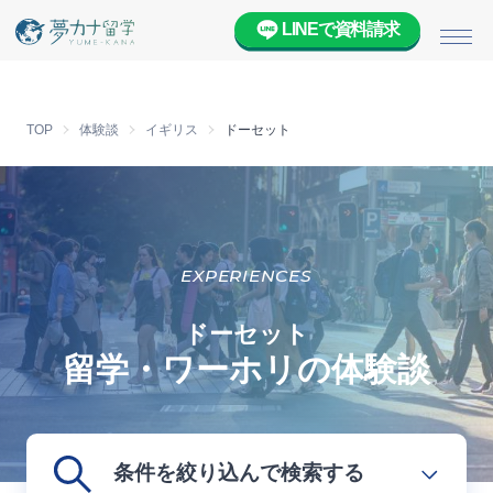
LINEで資料請求
メニ
TOP
体験談
イギリス
ドーセット
EXPERIENCES
ドーセット
留学・ワーホリの体験談
条件を絞り込んで検索する