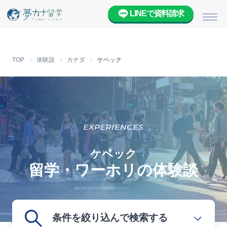
LINEで資料請求
メニ
TOP
体験談
カナダ
ケベック
EXPERIENCES
ケベック
留学・ワーホリの体験談
条件を絞り込んで検索する