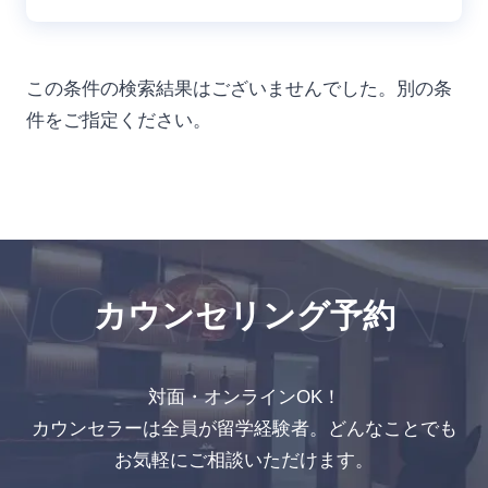
この条件の検索結果はございませんでした。別の条
件をご指定ください。
NG APPOIN
カウンセリング予約
対面・オンラインOK！
カウンセラーは全員が留学経験者。どんなことでも
お気軽にご相談いただけます。