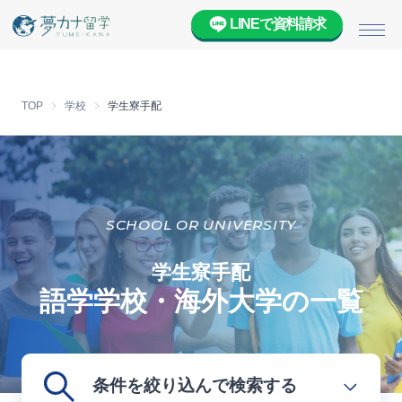
LINEで資料請求
メニ
TOP
学校
学生寮手配
SCHOOL OR UNIVERSITY
学生寮手配
語学学校・海外大学の一覧
条件を絞り込んで検索する