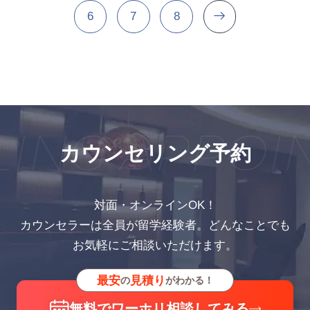
6
7
8
NG APPOIN
カウンセリング予約
対面・オンラインOK！
カウンセラーは全員が留学経験者。どんなことでも
お気軽にご相談いただけます。
最安
見積り
の
がわかる！
無料でワーホリ相談してみる