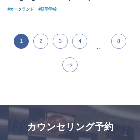
#オークランド
#語学学校
1
2
3
4
8
…
ING APPOIN
カウンセリング予約