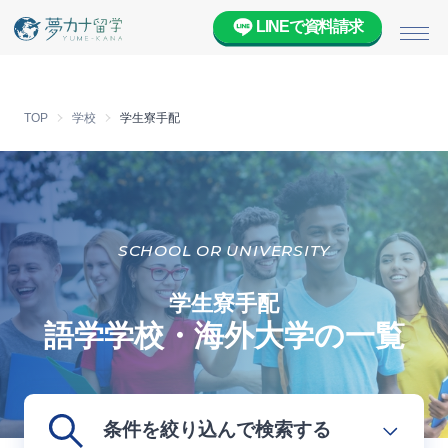
LINEで資料請求
メニ
TOP
学校
学生寮手配
SCHOOL OR UNIVERSITY
学生寮手配
語学学校・海外大学の一覧
条件を絞り込んで検索する