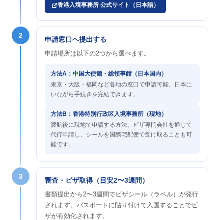
香港入境事務所 公式サイト（日本語）
2
申請窓口へ提出する
申請場所は以下の2つから選べます。
方法A：中国大使館・総領事館（日本国内）
東京・大阪・福岡など各地の窓口で申請可能。日本に
いながら手続きを完結できます。
方法B：香港特別行政区入境事務所（現地）
渡航後に現地で申請する方法。ビザ専門会社を通じて
代行申請し、シールを国際宅配便で受け取ることも可
能です。
3
審査・ビザ取得（目安
2〜3週間
）
書類提出から2〜3週間でビザシール（ラベル）が発行
されます。パスポートに貼り付けて入国することでビ
ザが有効化されます。