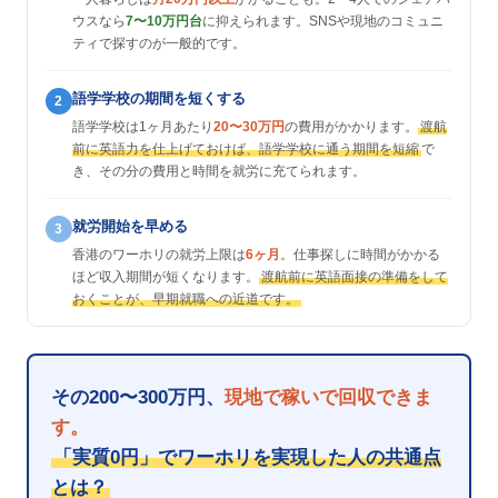
ウスなら
7〜10万円台
に抑えられます。SNSや現地のコミュニ
ティで探すのが一般的です。
語学学校の期間を短くする
2
語学学校は1ヶ月あたり
20〜30万円
の費用がかかります。
渡航
前に英語力を仕上げておけば、語学学校に通う期間を短縮
で
き、その分の費用と時間を就労に充てられます。
就労開始を早める
3
香港のワーホリの就労上限は
6ヶ月
。仕事探しに時間がかかる
ほど収入期間が短くなります。
渡航前に英語面接の準備をして
おくことが、早期就職への近道です。
その200〜300万円、
現地で稼いで回収できま
す。
「実質0円」でワーホリを実現した人の共通点
とは？