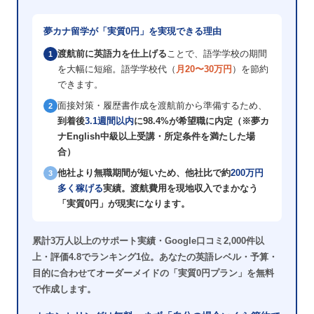
夢カナ留学が「実質0円」を実現できる理由
渡航前に英語力を仕上げる
ことで、語学学校の期間
1
を大幅に短縮。語学学校代（
月20〜30万円
）を節約
できます。
面接対策・履歴書作成を渡航前から準備するため、
2
到着後
3.1週間以内
に98.4%が希望職に内定（※夢カ
ナEnglish中級以上受講・所定条件を満たした場
合）
他社より無職期間が短いため、
他社比で約
200万円
3
多く稼げる
実績
。渡航費用を現地収入でまかなう
「実質0円」が現実になります。
累計3万人以上のサポート実績・Google口コミ
2,000件以
上・評価4.8
でランキング1位。あなたの英語レベル・予算・
目的に合わせてオーダーメイドの「実質0円プラン」を無料
で作成します。