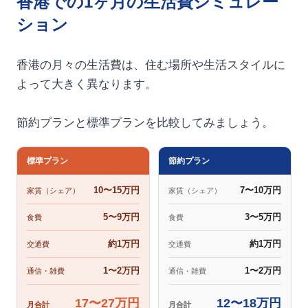
香港での1ヶ月の生活費シミュレー
ション
香港の月々の生活費は、住む場所や生活スタイルに
よって大きく異なります。
節約プランと標準プランを比較してみましょう。
標準プラン
節約プラン
10〜15万円
7〜10万円
家賃（シェア）
家賃（シェア）
5〜9万円
3〜5万円
食費
食費
約1万円
約1万円
交通費
交通費
1〜2万円
1〜2万円
通信・雑費
通信・雑費
17〜27万円
12〜18万円
月合計
月合計