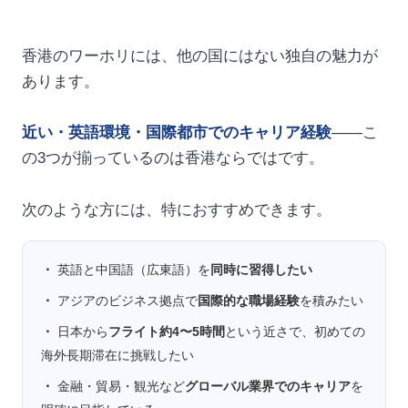
香港のワーホリには、他の国にはない独自の魅力が
あります。
近い・英語環境・国際都市でのキャリア経験
——こ
の3つが揃っているのは香港ならではです。
次のような方には、特におすすめできます。
・
英語と中国語（広東語）を
同時に習得したい
・
アジアのビジネス拠点で
国際的な職場経験
を積みたい
・
日本から
フライト約4〜5時間
という近さで、初めての
海外長期滞在に挑戦したい
・
金融・貿易・観光など
グローバル業界でのキャリア
を