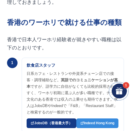
理しておきましょう。
香港のワーホリで就ける仕事の種類
香港で日本人ワーホリ経験者が就きやすい職種は以
下のとおりです。
1
飲食店スタッフ
日系カフェ・レストランや外資系チェーン店での接
客・調理補助など。
英語でのコミュニケーションが基
本
ですが、語学力に自信がなくても比較的採用されや
すく、ワーホリ初期に選ぶ人が多い職種です。チップ
文化のある香港では収入の上乗せも期待できます。求
人はJobsDBやIndeedで「F&B」「Restaurant Staff」
と検索するのが一般的です。
JobsDB（香港最大手）
Indeed Hong Kong