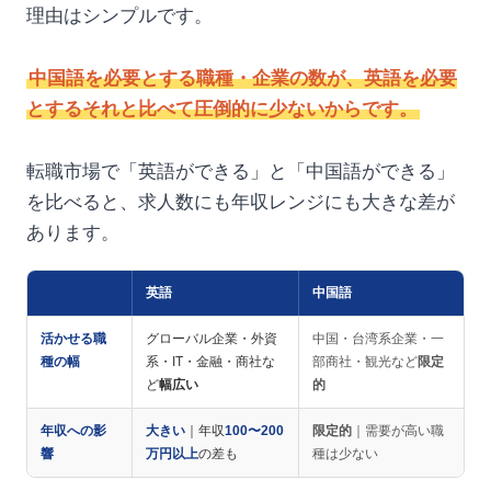
理由はシンプルです。
中国語を必要とする職種・企業の数が、英語を必要
とするそれと比べて圧倒的に少ないからです。
転職市場で「英語ができる」と「中国語ができる」
を比べると、求人数にも年収レンジにも大きな差が
あります。
英語
中国語
活かせる職
グローバル企業・外資
中国・台湾系企業・一
種の幅
系・IT・金融・商社な
部商社・観光など
限定
ど
幅広い
的
年収への影
大きい
｜年収
100〜200
限定的
｜需要が高い職
響
万円以上
の差も
種は少ない