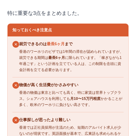
特に重要な3点をまとめました。
知っておくべき注意点
就労できるのは
最長6ヶ月
まで
香港のワーホリのビザでは1年間の滞在が認められていますが、
就労できる期間は
最長6ヶ月
に限られています。「稼ぎながら1
年過ごす」という計画を立てている人は、この制限を念頭に資
金計画を立てる必要があります。
物価が高く生活費がかさみやすい
香港の物価は東京と比べても高く、特に家賃は世界トップクラ
ス。シェアハウスを利用しても
月10〜15万円程度
かかることが
多く、欧米のワーホリに負けない高さです。
仕事探しが思ったより難しい
香港では正社員採用が主流のため、短期のアルバイト求人が少
ないのが現状です。英語面接が基本で、広東語も求められるケ