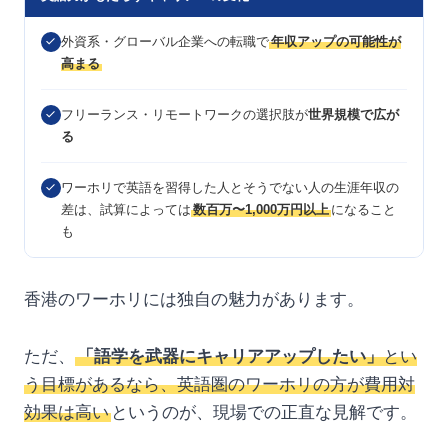
外資系・グローバル企業への転職で
年収アップの可能性が
高まる
フリーランス・リモートワークの選択肢が
世界規模で広が
る
ワーホリで英語を習得した人とそうでない人の生涯年収の
差は、試算によっては
数百万〜1,000万円以上
になること
も
香港のワーホリには独自の魅力があります。
ただ、
「語学を武器にキャリアアップしたい」
とい
う目標があるなら、英語圏のワーホリの方が費用対
効果は高い
というのが、現場での正直な見解です。