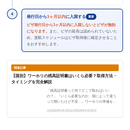
4
発行日から
3ヶ月以内
に入国する
重要
ビザ発行日から3ヶ月以内に入国しないとビザが無効
になります。
また、ビザの延長は認められていないた
め、渡航スケジュールはビザ取得後に確定させること
をおすすめします。
関連記事
【国別】ワーホリの残高証明書はいくら必要？取得方法・
タイミングを完全解説
「残高証明書って何？どこで取ればいい
の？」「いくら必要なのか、国によって違う
って聞いたけど不安…」ワーホリの準備をし
ていると、ビザ申請に残高…
2026年5月20日
2026年5月25日