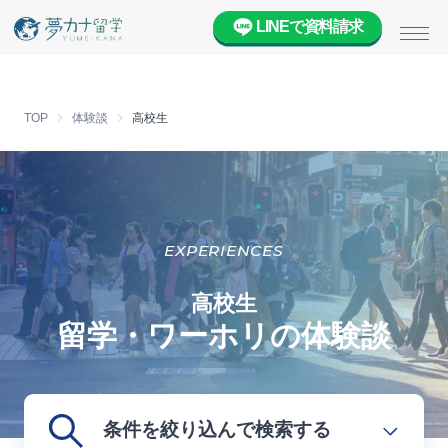
LINEで資料請求
メニ
TOP
体験談
高校生
EXPERIENCES
高校生
留学・ワーホリの体験談
条件を絞り込んで検索する