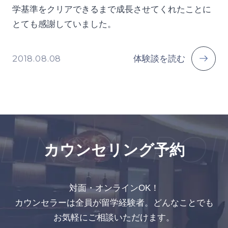
学基準をクリアできるまで成長させてくれたことに
とても感謝していました。
2018.08.08
体験談を読む
ING APPOI
カウンセリング予約
対面・オンラインOK！
カウンセラーは全員が留学経験者。どんなことでも
お気軽にご相談いただけます。