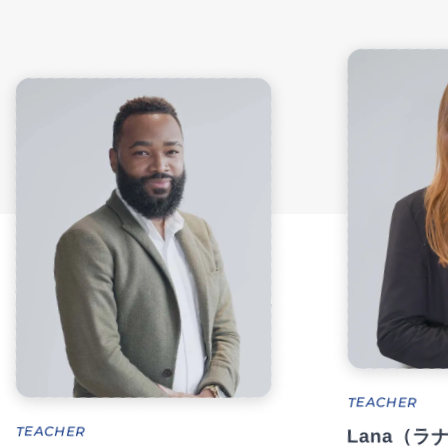
TEACHER
ER
Lana（ラナ）