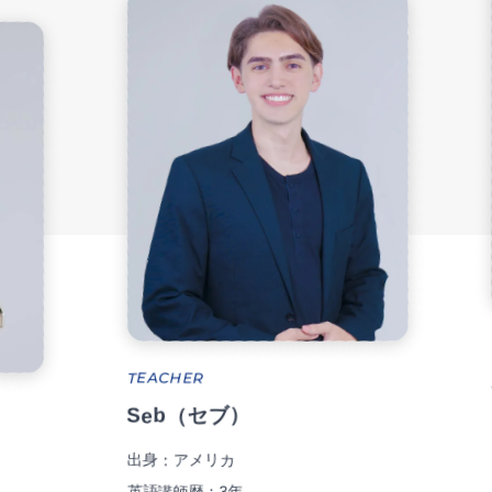
TEACHER
TEACHER
Sean
Seb（セブ）
出身：ア
英語講師歴
出身：アメリカ