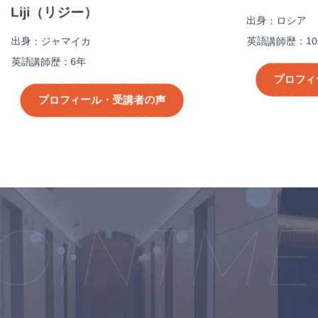
i（リジー）
出身：ロシア
英語講師歴：10年
ジャマイカ
歴：6年
プロフィール・受
ロフィール・受講者の声
INTMEN