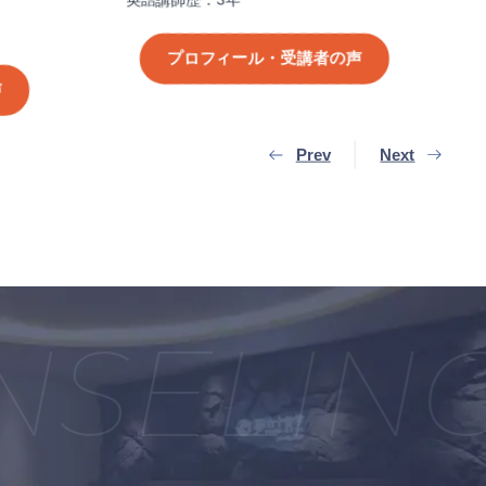
英語講師歴：3年
プロ
プロフィール・受講者の声
Prev
Next
ELING 