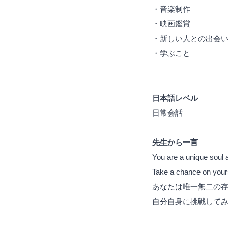
・音楽制作
・映画鑑賞
・新しい人との出会
・学ぶこと
日本語レベル
日常会話
先生から一言
You are a unique soul a
Take a chance on yours
あなたは唯一無二の
自分自身に挑戦して