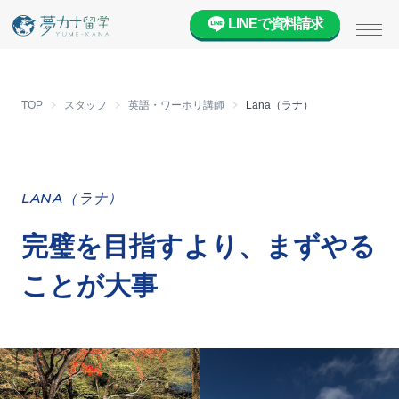
LINEで資料請求
メニ
TOP
スタッフ
英語・ワーホリ講師
Lana（ラナ）
LANA（ラナ）
完璧を目指すより、まずやる
ことが大事