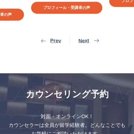
プロフ
プロフィール・受講者の声
者の声
Prev
Next
 APPOINTM
カウンセリング予約
対面・オンラインOK！
カウンセラーは全員が留学経験者。どんなことでも
お気軽にご相談いただけます。