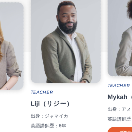
TEACHER
TEACHER
Myka
Liji（リジー）
出身：アメ
）
出身：ジャマイカ
英語講師歴
英語講師歴：6年