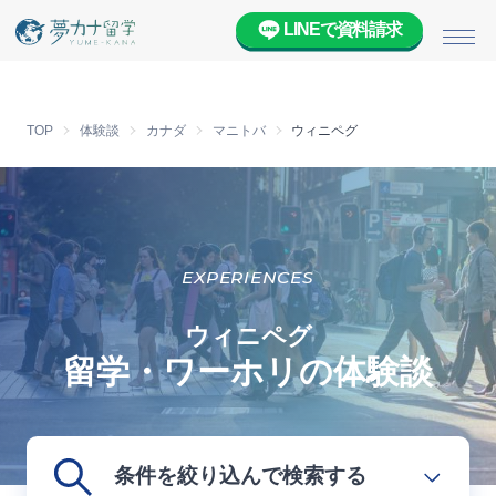
LINEで資料請求
メニ
TOP
体験談
カナダ
マニトバ
ウィニペグ
EXPERIENCES
ウィニペグ
留学・ワーホリの体験談
条件を絞り込んで検索する