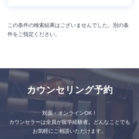
この条件の検索結果はございませんでした。別の条
件をご指定ください。
ING APPOI
カウンセリング予約
対面・オンラインOK！
カウンセラーは全員が留学経験者。どんなことでも
お気軽にご相談いただけます。