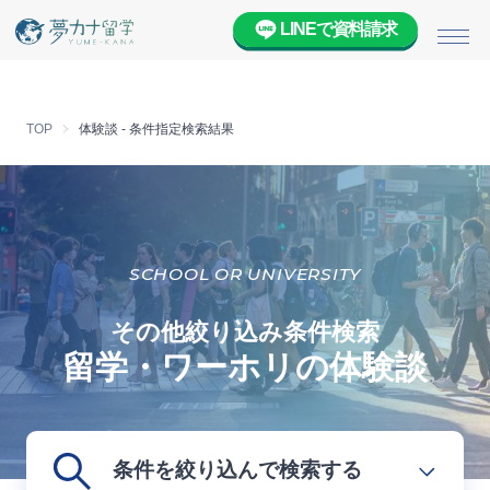
LINEで資料請求
メニ
TOP
体験談 - 条件指定検索結果
SCHOOL OR UNIVERSITY
その他絞り込み条件検索
留学・ワーホリの体験談
条件を絞り込んで検索する