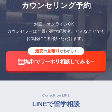
G APPOINT
カウンセリング予約
対面・オンラインOK！
カウンセラーは全員が留学経験者。どんなことでも
お気軽にご相談いただけます。
最安
見積り
の
がわかる！
無料でワーホリ相談してみる
Consult on LINE
LINEで留学相談